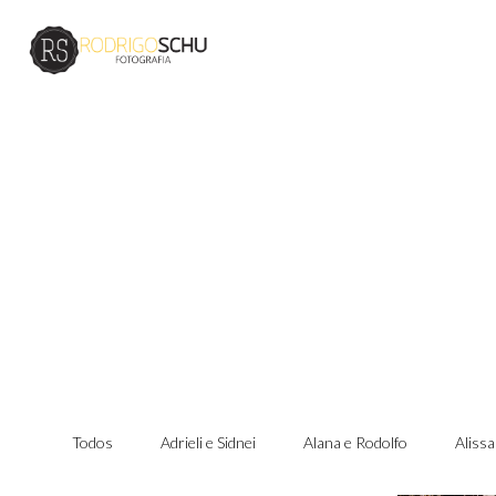
Todos
Adrieli e Sidnei
Alana e Rodolfo
Alissa
PRÉ WE