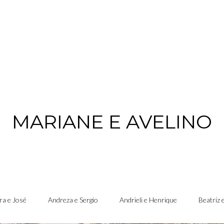
MARIANE E AVELINO
ra e José
Andreza e Sergio
Andrieli e Henrique
Beatriz 
DDING MARIANE E AVELINO