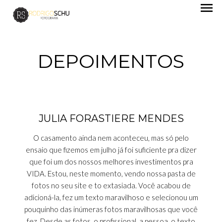
menu
DEPOIMENTOS
JULIA FORASTIERE MENDES
O casamento ainda nem aconteceu, mas só pelo
ensaio que fizemos em julho já foi suficiente pra dizer
que foi um dos nossos melhores investimentos pra
VIDA. Estou, neste momento, vendo nossa pasta de
fotos no seu site e to extasiada. Você acabou de
adicioná-la, fez um texto maravilhoso e selecionou um
pouquinho das inúmeras fotos maravilhosas que você
fez. Desde as fotos, o profissional, a pessoa, o texto