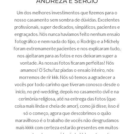
ANDREZA E SERGIO
Um dos melhores investimentos que fizemos para o
nosso casamento sem sombra de dúvidas. Excelentes
profissionais, super dedicados, simpáticos, pacientes e
engraçados. Nós nunca havíamos feito nenhum ensaio
fotográfico e nem nada do tipo, o Rodrigo e a Michely
foram extremamente pacientes e nos explicaram tudo,
nos ajeitaram para as fotos e nos deixaram super a
vontade. As nossas fotos ficaram perfeitas! Nós
amamos! O Schu faz piadas o ensaio inteiro, nós
morremos de rir kkk. Nós só temos a agradecer a
vocês por todo carinho que tiveram conosco desde o
início, no pré-wedding, depois no casamento civil e na
cerimônia religiosa, até na entrega das fotos (que
coisa mais linda e cheia de amor), como já disse, isso é
só o começo, agora que descobrimos o quão
maravilhoso é o trabalho de vocês não desgrudamos
mais kkkk com certeza estarão presentes em muitos